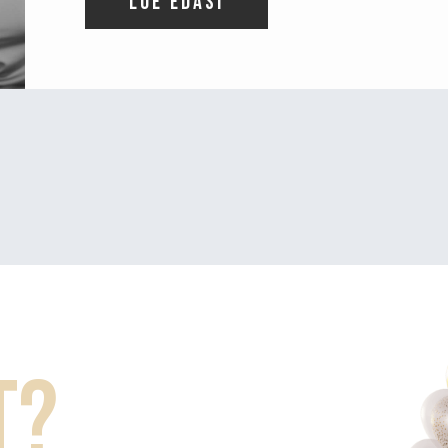
Loe edasi
t?