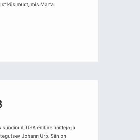
list küsimust, mis Marta
b
sündinud, USA endine näitleja ja
tegutsev Johann Urb. Siin on