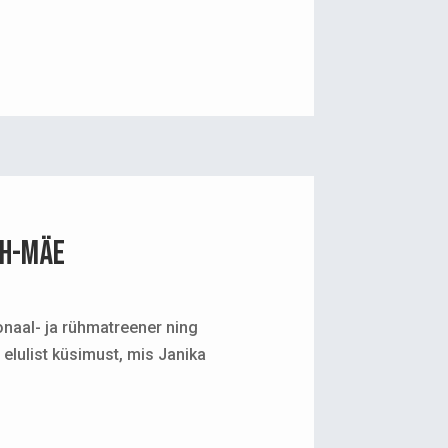
ch-Mäe
naal- ja rühmatreener ning
elulist küsimust, mis Janika