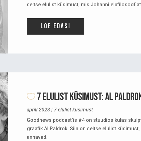
seitse elulist küsimust, mis Johanni elufilosoofia
Loe edasi
7 ELULIST KÜSIMUST: Al Paldro
aprill 2023
|
7 elulist küsimust
Goodnews podcast’is #4 on stuudios külas skulpt
graafik Al Paldrok. Siin on seitse elulist küsimust,
annavad.