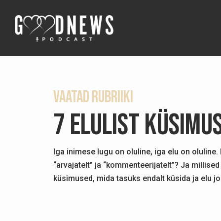
Vaatad rubriiki
7 elulist küsimu
Iga inimese lugu on oluline, iga elu on oluline.
“arvajatelt” ja “kommenteerijatelt”? Ja millise
küsimused, mida tasuks endalt küsida ja elu jo