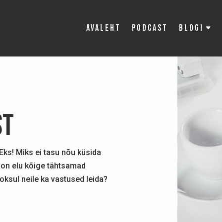
Avaleht
Podcast
Blogi
st
 Eks! Miks ei tasu nõu küsida
d on elu kõige tähtsamad
oksul neile ka vastused leida?