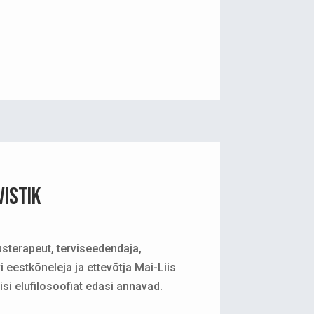
vistik
sterapeut, terviseedendaja,
i eestkõneleja ja ettevõtja Mai-Liis
iisi elufilosoofiat edasi annavad.