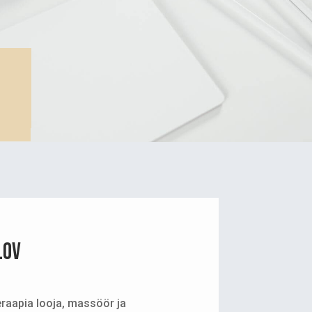
lov
raapia looja, massöör ja