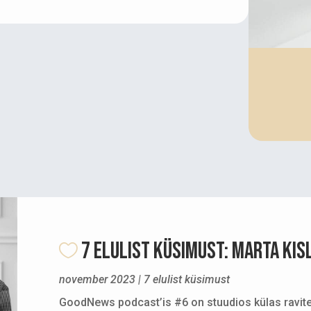
7 ELULIST KÜSIMUST: Marta Kis
november 2023
|
7 elulist küsimust
GoodNews podcast’is #6 on stuudios külas ravite