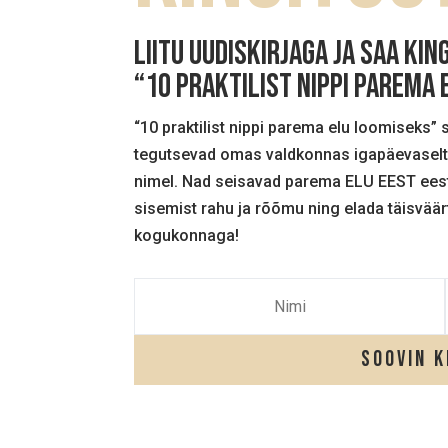
Liitu uudiskirjaga ja saa KIN
“10 praktilist nippi parema
“10 praktilist nippi parema elu loomiseks” 
tegutsevad omas valdkonnas igapäevaselt
nimel. Nad seisavad parema ELU EEST eest
sisemist rahu ja rõõmu ning elada täisvää
kogukonnaga!
Soovin k