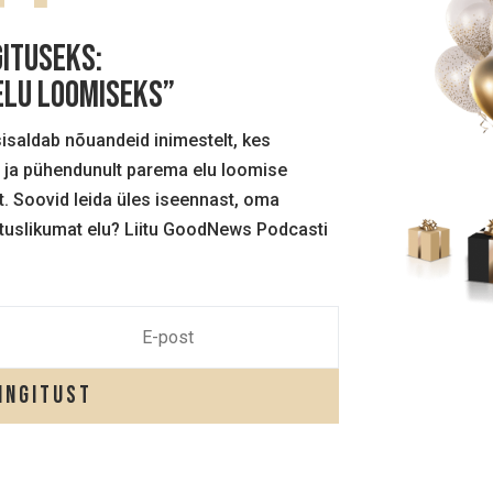
GITUSEKS:
 elu loomiseks”
sisaldab nõuandeid inimestelt, kes
 ja pühendunult parema elu loomise
. Soovid leida üles iseennast, oma
rtuslikumat elu? Liitu GoodNews Podcasti
ingitust