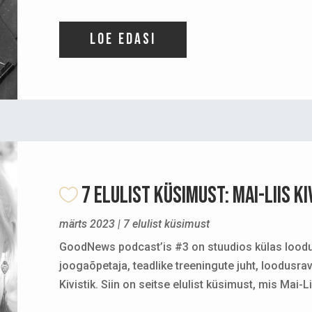
Loe edasi
7 ELULIST KÜSIMUST: Mai-Liis Ki
märts 2023
|
7 elulist küsimust
GoodNews podcast’is #3 on stuudios külas loodu
joogaõpetaja, teadlike treeningute juht, loodusrav
Kivistik. Siin on seitse elulist küsimust, mis Mai-L