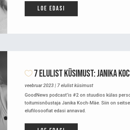
Loe edasi
7 ELULIST KÜSIMUST: Janika Ko
veebruar 2023
|
7 elulist küsimust
GoodNews podcast’is #2 on stuudios külas perso
toitumisnõustaja Janika Koch-Mäe. Siin on seitse 
elufilosoofiat edasi annavad.