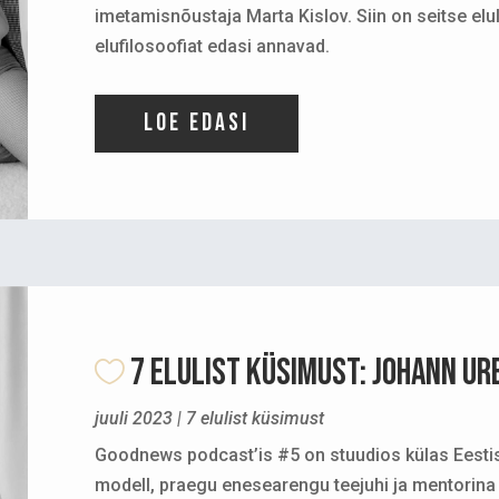
imetamisnõustaja Marta Kislov. Siin on seitse elu
elufilosoofiat edasi annavad.
Loe edasi
7 ELULIST KÜSIMUST: Johann Ur
juuli 2023
|
7 elulist küsimust
Goodnews podcast’is #5 on stuudios külas Eestis 
modell, praegu enesearengu teejuhi ja mentorina 