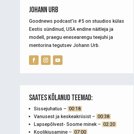
Johann Urb
Goodnews podcast’is #5 on stuudios külas
Eestis sündinud, USA endine näitleja ja
modell, praegu enesearengu teejuhi ja
mentorina tegutsev Johann Urb.
SAATES KÕLANUD TEEMAD:
Sissejuhatus –
00:18
Vanusest ja keskeakriisist –
00:38
Lapsepõlvest- Soome minek –
02:20
Koolikiusamine –
07:00