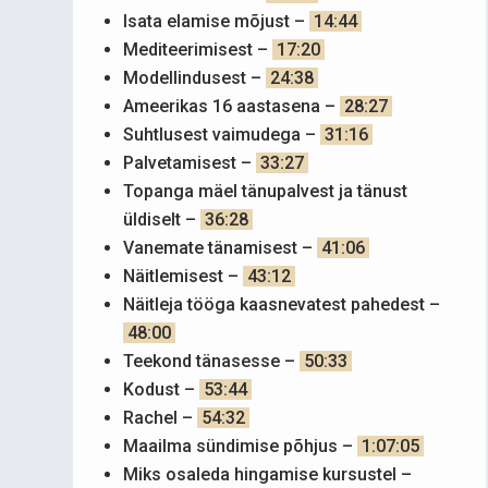
Isata elamise mõjust –
14:44
Mediteerimisest –
17:20
Modellindusest –
24:38
Ameerikas 16 aastasena –
28:27
Suhtlusest vaimudega –
31:16
Palvetamisest –
33:27
Topanga mäel tänupalvest ja tänust
üldiselt –
36:28
Vanemate tänamisest –
41:06
Näitlemisest –
43:12
Näitleja tööga kaasnevatest pahedest –
48:00
Teekond tänasesse –
50:33
Kodust –
53:44
Rachel –
54:32
Maailma sündimise põhjus –
1:07:05
Miks osaleda hingamise kursustel –