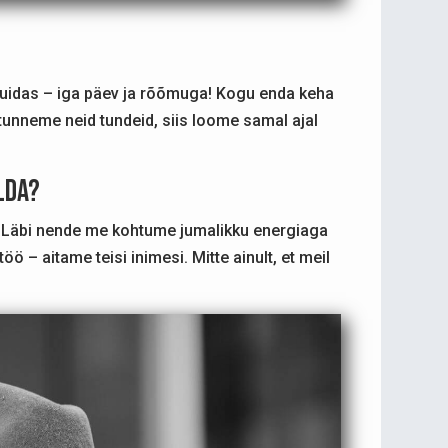
. Kuidas – iga päev ja rõõmuga! Kogu enda keha
unneme neid tundeid, siis loome samal ajal
lda?
. Läbi nende me kohtume jumalikku energiaga
ö – aitame teisi inimesi. Mitte ainult, et meil