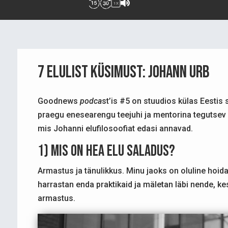
1X
7 ELULIST KÜSIMUST: Johann Urb
Goodnews
podca
st’is #5 on stuudios külas Eestis 
praegu enesearengu teejuhi ja mentorina tegutsev J
mis Johanni elufilosoofiat edasi annavad.
1) Mis on hea elu saladus?
Armastus ja tänulikkus. Minu jaoks on oluline hoi
harrastan enda praktikaid ja mäletan läbi nende, ke
armastus.