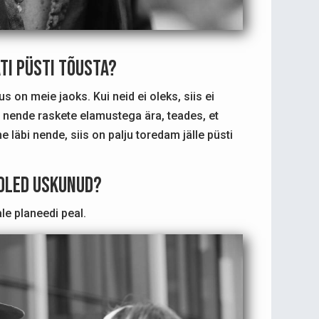
ati püsti tõusta?
 on meie jaoks. Kui neid ei oleks, siis ei
nende raskete elamustega ära, teades, et
läbi nende, siis on palju toredam jälle püsti
 oled uskunud?
ale planeedi peal.