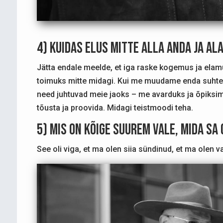
4) Kuidas elus mitte alla anda ja al
Jätta endale meelde, et iga raske kogemus ja elamus
toimuks mitte midagi. Kui me muudame enda suhte 
need juhtuvad meie jaoks – me avarduks ja õpiksime 
tõusta ja proovida. Midagi teistmoodi teha.
5) Mis on kõige suurem vale, mida sa
See oli viga, et ma olen siia sündinud, et ma olen v