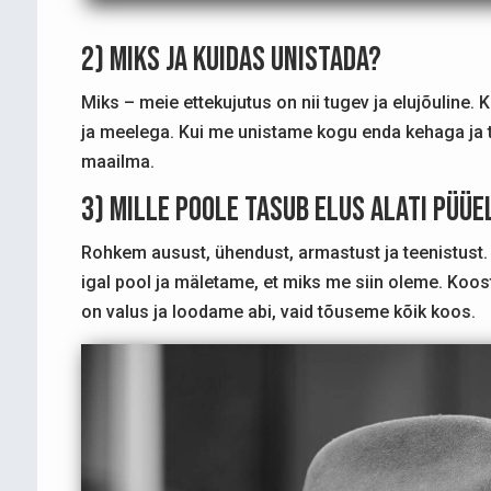
2) Miks ja kuidas unistada?
Miks – meie ettekujutus on nii tugev ja elujõuline
ja meelega. Kui me unistame kogu enda kehaga ja t
maailma.
3) Mille poole tasub elus alati püüe
Rohkem ausust, ühendust, armastust ja teenistust
igal pool ja mäletame, et miks me siin oleme. Koostö
on valus ja loodame abi, vaid tõuseme kõik koos.