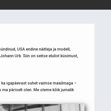
sündinud, USA endine näitleja ja modell,
ohann Urb. Siin on seitse elulist küsimust,
da ka igapäevast suhet vaimse maailmaga –
s ma päriselt olen. Me oleme kõik jumalik